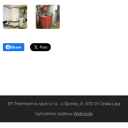
Share
EP Thermservis spol. s r.o., U Šporky 21, 470 01 Česká Lípa
Vytvořeno službou
Webnode