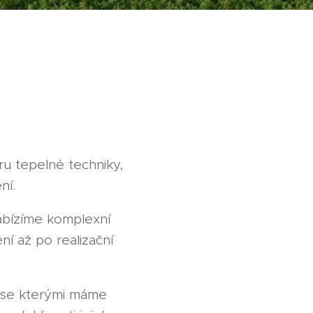
u tepelné techniky,
ění.
nabízíme komplexní
í až po realizační
 se kterými máme