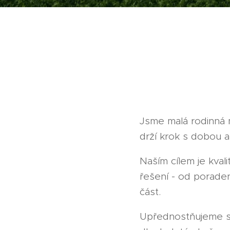
Jsme malá rodinná 
drží krok s dobou a
Naším cílem je kval
řešení - od poraden
část.
Upřednostňujeme sp