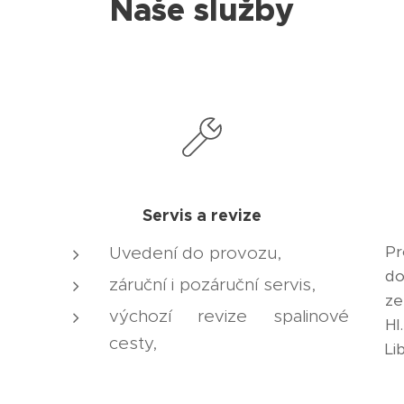
Naše služby
Servis a revize
Pr
Uvedení do provozu,
d
záruční i pozáruční servis,
ze
výchozí revize spalinové
Hl
cesty,
Li
výchozí revize plynu.
 a