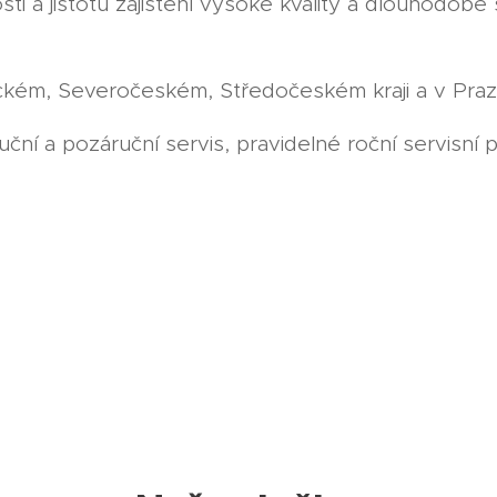
i a jistotu zajištění vysoké kvality a dlouhodobé sp
kém, Severočeském, Středočeském kraji a v Praz
ční a pozáruční servis, pravidelné roční servisní 