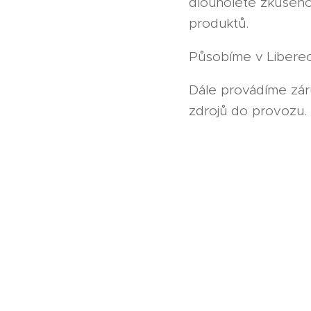
dlouholeté zkušenost
produktů.
Působíme v Liberec
Dále provádíme záru
zdrojů do provozu.