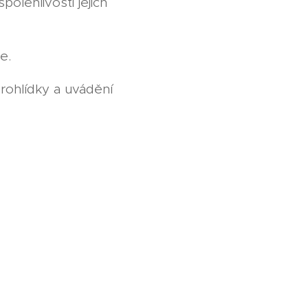
olehlivosti jejich
e.
prohlídky a uvádění