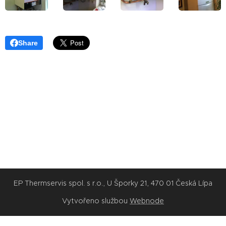
Share
EP Thermservis spol. s r.o., U Šporky 21, 470 01 Česká Lípa
Vytvořeno službou
Webnode