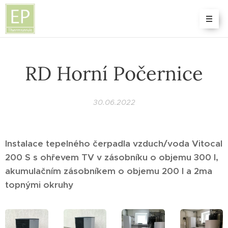
RD Horní Počernice
30.06.2022
Instalace tepelného čerpadla vzduch/voda Vitocal
200 S s ohřevem TV v zásobníku o objemu 300 l,
akumulačním zásobníkem o objemu 200 l a 2ma
topnými okruhy