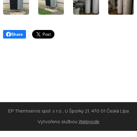
Share
EP Thermservis spol. s r.o., U Šporky 21, 470 01 Česká Lípa
Vytvořeno službou
Webnode